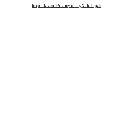
I più cercati
Impostazioni
Privacy policy
Note legali
ZAINI