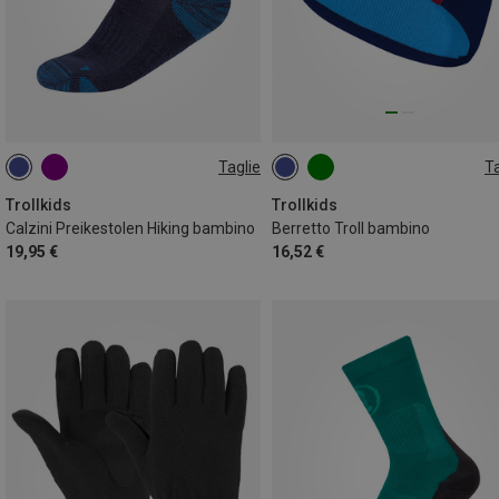
Taglie
Ta
23|24|25|26
27|28|29|30
48|50|52
31|32|33|34
39|40|41|42
Trollkids
Trollkids
Calzini Preikestolen Hiking bambino
Berretto Troll bambino
19,95 €
16,52 €