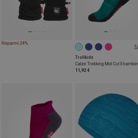
Risparmi 24%
Ta
27|28|29|30
39|40|41|42
Trollkids
Calze Trekking Mid Cut II bambi
11,92 €