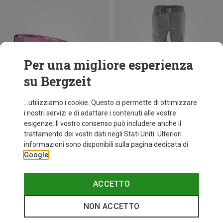
Per una migliore esperienza
su Bergzeit
...utilizziamo i cookie. Questo ci permette di ottimizzare
i nostri servizi e di adattare i contenuti alle vostre
esigenze. Il vostro consenso può includere anche il
trattamento dei vostri dati negli Stati Uniti. Ulteriori
fino a 29%
Taglie
+11
informazioni sono disponibili sulla pagina dedicata di
ONE SIZE
Google
Bliz
Occhiali sportivi Matrix Small
89,95 €
ACCETTO
NON ACCETTO