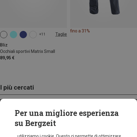
fino a 31%
Taglie
+11
ONE SIZE
Bliz
Occhiali sportivi Matrix Small
89,95 €
I più cercati
ZAINI
Per una migliore esperienza
su Bergzeit
...utilizziamo i cookie. Questo ci permette di ottimizzare