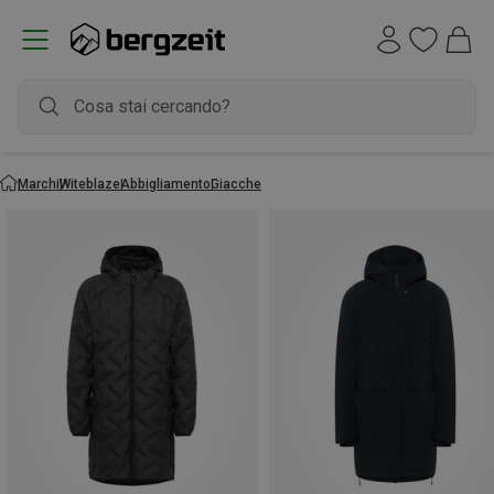
Marchi
Witeblaze
Abbigliamento
Giacche