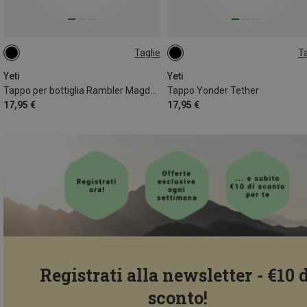
Taglie
Ta
ONE SIZE
ONE SIZE
Yeti
Yeti
Tappo per bottiglia Rambler Magdock
Tappo Yonder Tether
17,95 €
17,95 €
Registrati alla newsletter - €10 
sconto!