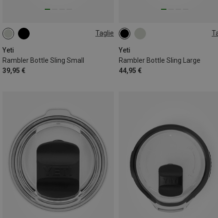
Taglie
Ta
ONE SIZE
ONE SIZE
Yeti
Yeti
Rambler Bottle Sling Small
Rambler Bottle Sling Large
39,95 €
44,95 €