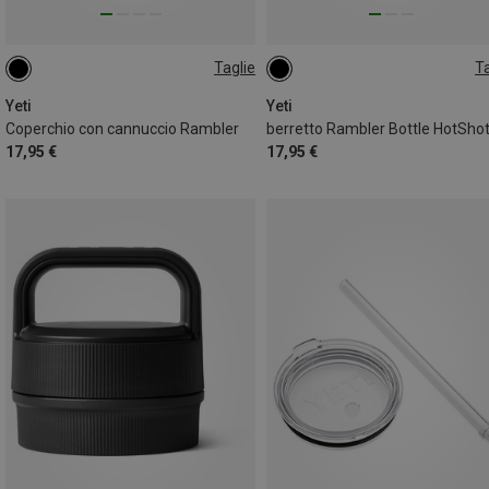
Taglie
Ta
ONE SIZE
ONE SIZE
Yeti
Yeti
Coperchio con cannuccio Rambler
berretto Rambler Bottle HotShot
17,95 €
17,95 €