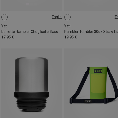
Taglie
Ta
ONE SIZE
ONE SIZE
Yeti
Yeti
berretto Rambler Chug Isolierflasche
Rambler Tumbler 30oz Straw Li
17,95 €
19,95 €