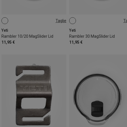
Taglie
Ta
ONE SIZE
ONE SIZE
Yeti
Yeti
Rambler 10/20 MagSlider Lid
Rambler 30 MagSlider Lid
11,95 €
11,95 €