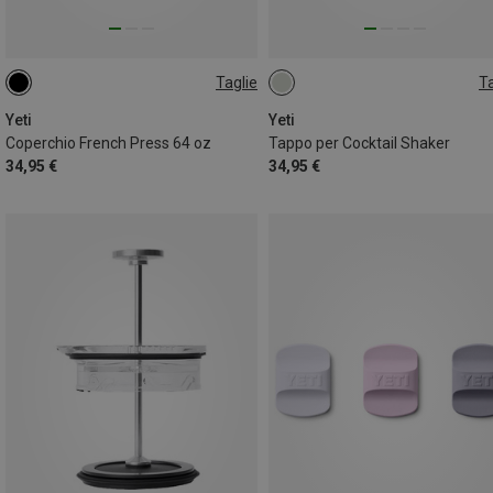
Taglie
Ta
ONE SIZE
ONE SIZE
Yeti
Yeti
Coperchio French Press 64 oz
Tappo per Cocktail Shaker
34,95 €
34,95 €