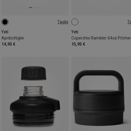
Taglie
Ta
ONE SIZE
ONE SIZE
Yeti
Yeti
Apribottiglie
Coperchio Rambler 64oz Pitcher
14,95 €
15,95 €