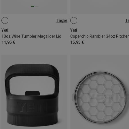
Taglie
Ta
ONE SIZE
ONE SIZE
Yeti
Yeti
10oz Wine Tumbler Magslider Lid
Coperchio Rambler 34oz Pitcher
11,95 €
15,95 €