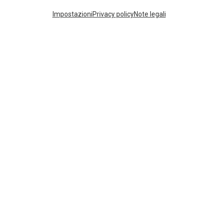
I più cercati
Impostazioni
Privacy policy
Note legali
ZAINI