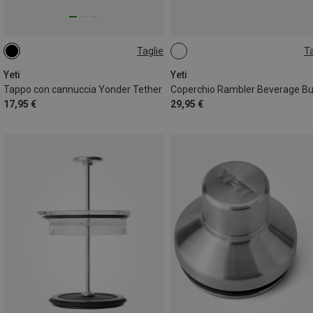
Taglie
Ta
ONE SIZE
ONE SIZE
Yeti
Yeti
Tappo con cannuccia Yonder Tether
17,95 €
29,95 €