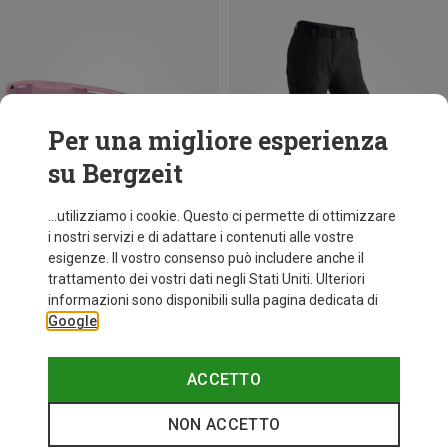
Per una migliore esperienza
su Bergzeit
...utilizziamo i cookie. Questo ci permette di ottimizzare
i nostri servizi e di adattare i contenuti alle vostre
esigenze. Il vostro consenso può includere anche il
trattamento dei vostri dati negli Stati Uniti. Ulteriori
fino a 34%
+10
informazioni sono disponibili sulla pagina dedicata di
Google
Bliz
Occhiali sportivi Matrix Small
82,20 €
ACCETTO
NON ACCETTO