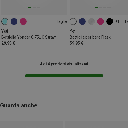
Taglie
Ta
+1
750ML
207ML
Yeti
Yeti
Bottiglia Yonder 0.75L C Straw
Bottiglia per bere Flask
29,95 €
59,95 €
4 di 4 prodotti visualizzati
Guarda anche...