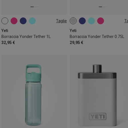
Taglie
Ta
1L
750ML
Yeti
Yeti
Borraccia Yonder Tether 1L
Borraccia Yonder Tether 0.75L
32,95 €
29,95 €