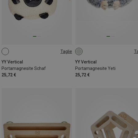
Taglie
Ta
ONE SIZE
ONE SIZE
YY Vertical
YY Vertical
Portamagnesite Schaf
Portamagnesite Yeti
25,72 €
25,72 €