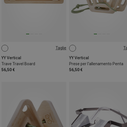
Taglie
Ta
ONE SIZE
ONE SIZE
YY Vertical
YY Vertical
Trave Travel Board
Prese per l'allenamento Penta
56,50 €
56,50 €