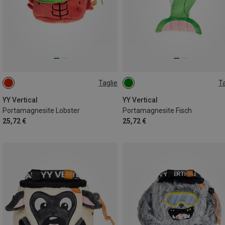
Taglie
Ta
ONE SIZE
ONE SIZE
YY Vertical
YY Vertical
Portamagnesite Lobster
Portamagnesite Fisch
25,72 €
25,72 €