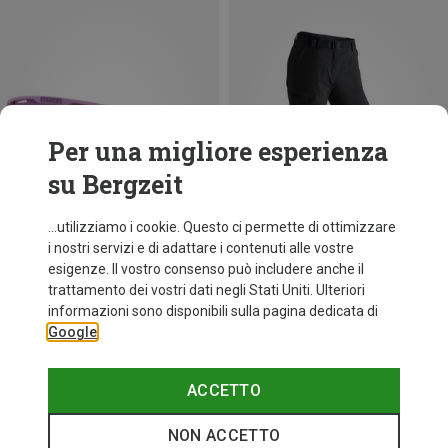
Per una migliore esperienza
su Bergzeit
...utilizziamo i cookie. Questo ci permette di ottimizzare
i nostri servizi e di adattare i contenuti alle vostre
esigenze. Il vostro consenso può includere anche il
trattamento dei vostri dati negli Stati Uniti. Ulteriori
fino a 34%
+11
informazioni sono disponibili sulla pagina dedicata di
Google
Bliz
Occhiali sportivi Matrix Small
89,95 €
ACCETTO
NON ACCETTO