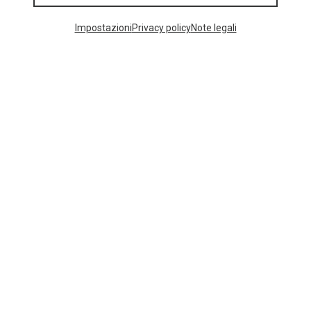
I più cercati
Impostazioni
Privacy policy
Note legali
ZAINI