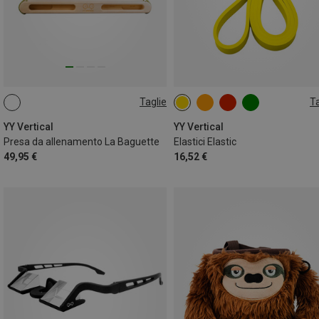
Taglie
Ta
ONE SIZE
25KG
YY Vertical
YY Vertical
Presa da allenamento La Baguette
Elastici Elastic
49,95 €
16,52 €