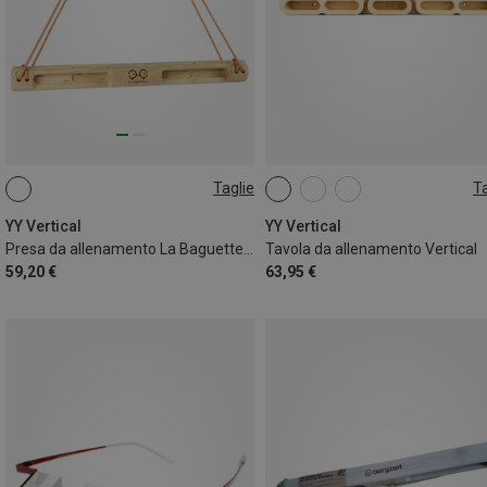
Taglie
Ta
ONE SIZE
LIGHT
YY Vertical
YY Vertical
Presa da allenamento La Baguette Evo
Tavola da allenamento Vertical
59,20 €
63,95 €