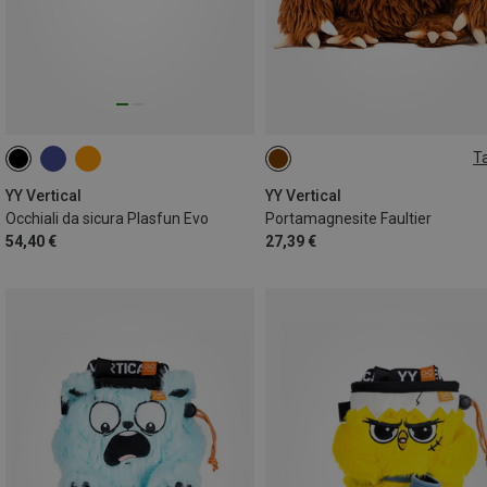
Ta
ONE SIZE
YY Vertical
YY Vertical
Occhiali da sicura Plasfun Evo
Portamagnesite Faultier
54,40 €
27,39 €