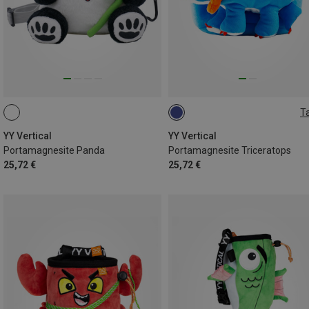
Ta
ONE SIZE
YY Vertical
YY Vertical
Portamagnesite Panda
Portamagnesite Triceratops
25,72 €
25,72 €