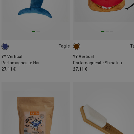
Taglie
Ta
ONE SIZE
ONE SIZE
YY Vertical
YY Vertical
Portamagnesite Hai
Portamagnesite Shiba Inu
27,11 €
27,11 €