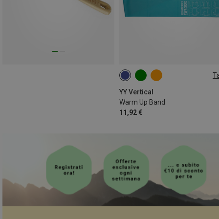
Ta
MEDIUM
YY Vertical
Warm Up Band
11,92 €