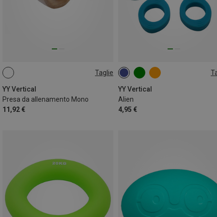
Taglie
Ta
ONE SIZE
MEDIUM
YY Vertical
YY Vertical
Presa da allenamento Mono
Alien
11,92 €
4,95 €