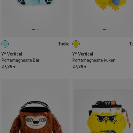
Taglie
Ta
ONE SIZE
ONE SIZE
YY Vertical
YY Vertical
Portamagnesite Bär
Portamagnesite Küken
27,39 €
27,39 €