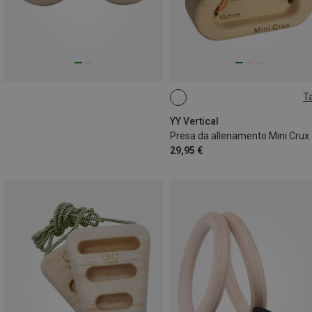
Ta
ONE SIZE
YY Vertical
Presa da allenamento Mini Crux
29,95 €