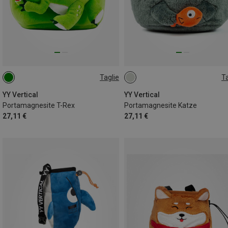
Taglie
Ta
ONE SIZE
ONE SIZE
YY Vertical
YY Vertical
Portamagnesite T-Rex
Portamagnesite Katze
27,11 €
27,11 €