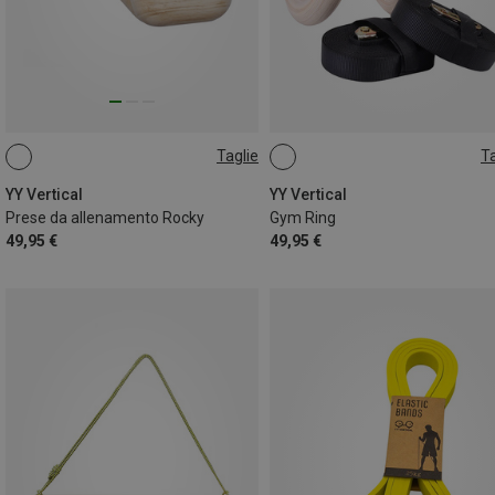
Taglie
Ta
ONE SIZE
RINGS
YY Vertical
YY Vertical
Prese da allenamento Rocky
Gym Ring
49,95 €
49,95 €