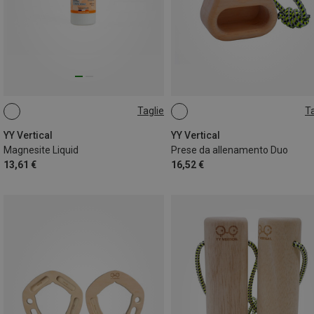
Taglie
Ta
250ML
ONE SIZE
YY Vertical
YY Vertical
Magnesite Liquid
Prese da allenamento Duo
13,61 €
16,52 €