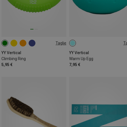
Taglie
Ta
20KG
ONE SIZE
YY Vertical
YY Vertical
Climbing Ring
Warm Up Egg
5,95 €
7,95 €