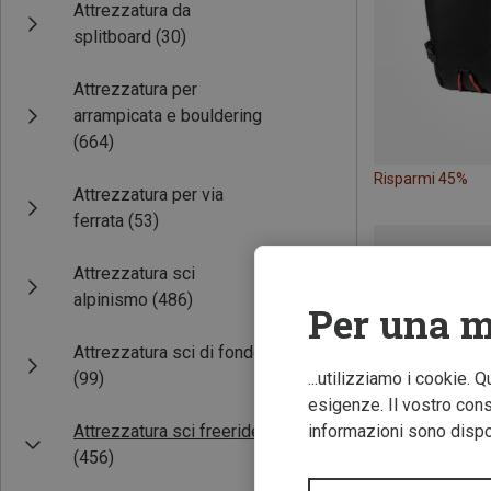
Attrezzatura da
splitboard
(30)
Attrezzatura per
arrampicata e bouldering
(664)
Risparmi 45%
Attrezzatura per via
ferrata
(53)
Attrezzatura sci
alpinismo
(486)
Per una m
Attrezzatura sci di fondo
(99)
...utilizziamo i cookie. 
esigenze. Il vostro conse
Attrezzatura sci freeride
informazioni sono dispon
(456)