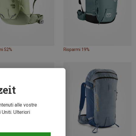
mi 52%
Risparmi 19%
zeit
ntenuti alle vostre
niti. Ulteriori