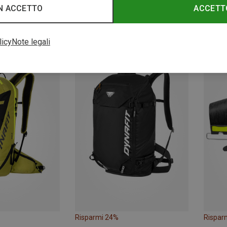
N ACCETTO
ACCETT
Risparmi 36%
Rispar
licy
Note legali
Risparmi 24%
Rispar