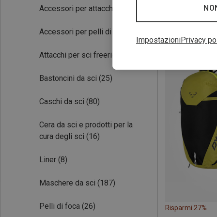
NO
Accessori per attacchi
(7)
Accessori per pelli di foca
(3)
Risparmi 37%
Impostazioni
Privacy po
Attacchi per sci freeride
(10)
Bastoncini da sci
(25)
Caschi da sci
(80)
Cera da sci e prodotti per la
cura degli sci
(16)
Liner
(8)
Maschere da sci
(187)
Pelli di foca
(26)
Risparmi 27%