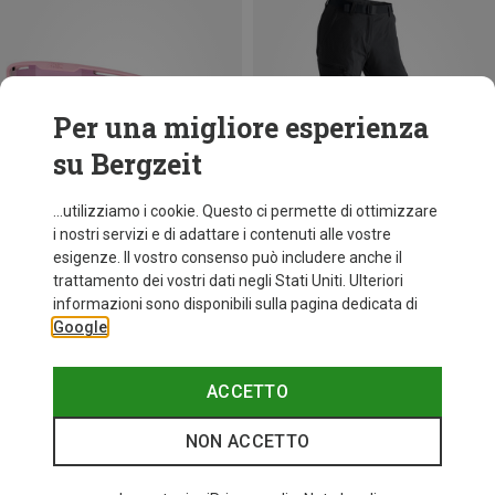
Per una migliore esperienza
su Bergzeit
...utilizziamo i cookie. Questo ci permette di ottimizzare
i nostri servizi e di adattare i contenuti alle vostre
esigenze. Il vostro consenso può includere anche il
trattamento dei vostri dati negli Stati Uniti. Ulteriori
fino a 34%
+10
informazioni sono disponibili sulla pagina dedicata di
Google
Bliz
Occhiali sportivi Matrix Small
89,95 €
ACCETTO
NON ACCETTO
I più cercati