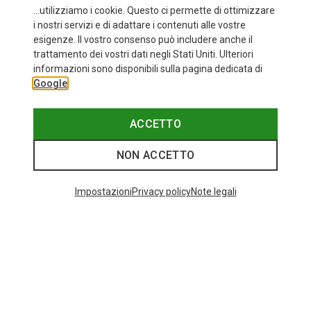
...utilizziamo i cookie. Questo ci permette di ottimizzare
i nostri servizi e di adattare i contenuti alle vostre
esigenze. Il vostro consenso può includere anche il
trattamento dei vostri dati negli Stati Uniti. Ulteriori
fino a 35%
Taglie
+11
informazioni sono disponibili sulla pagina dedicata di
ONE SIZE
Google
Bliz
Occhiali sportivi Matrix Small
82,95 €
ACCETTO
NON ACCETTO
I più cercati
Impostazioni
Privacy policy
Note legali
ZAINI