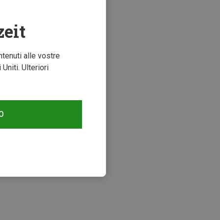
zeit
ntenuti alle vostre
niti. Ulteriori
O
zzati