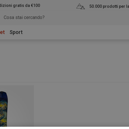
izioni gratis da €100
50.000 prodotti per 
et
Sport