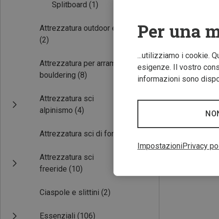
Splitboard
(1)
Per una m
Attrezzatura outdoor e viaggio
(2)
...utilizziamo i cookie. 
Attrezzatura per arrampicata e
esigenze. Il vostro conse
bouldering
(8)
informazioni sono dispon
Risparmi 35%
Attrezzatura sci
alpinismo
(4)
NO
Attrezzatura sci di fondo
(2)
Impostazioni
Privacy po
Attrezzatura sci
freeride
(10)
Ciaspole e slittini
(2)
Essenziali
(106)