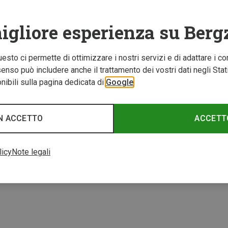
igliore esperienza su Berg
Questo ci permette di ottimizzare i nostri servizi e di adattare i co
nso può includere anche il trattamento dei vostri dati negli Stati U
ibili sulla pagina dedicata di
Google
N ACCETTO
ACCETT
1 di 1 prodotti visuali
licy
Note legali