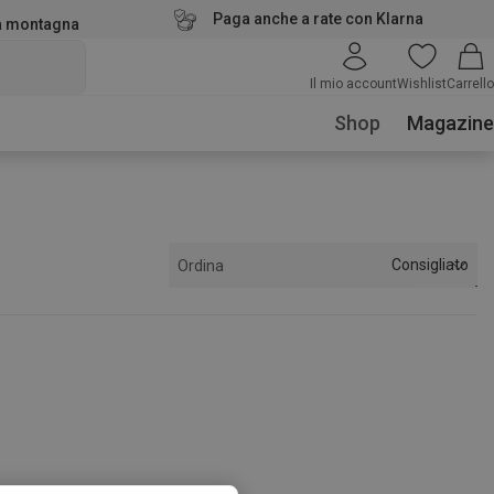
Paga anche a rate con Klarna
la montagna
Il mio account
Wishlist
Carrello
Shop
Magazine
Consigliato
Ordina