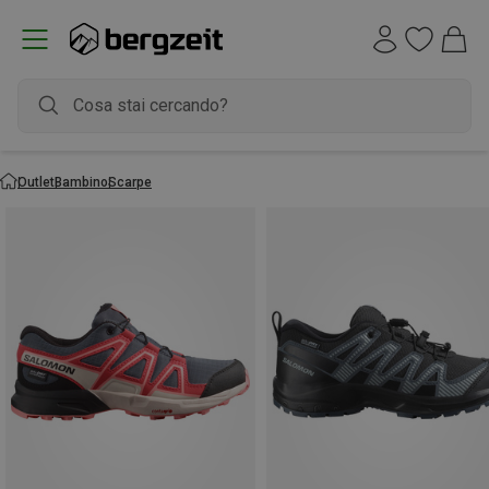
Outlet
Bambino
Scarpe