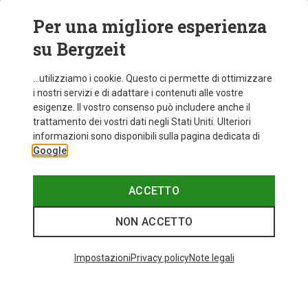
Per una migliore esperienza
su Bergzeit
...utilizziamo i cookie. Questo ci permette di ottimizzare
i nostri servizi e di adattare i contenuti alle vostre
esigenze. Il vostro consenso può includere anche il
trattamento dei vostri dati negli Stati Uniti. Ulteriori
fino a 34%
+11
informazioni sono disponibili sulla pagina dedicata di
Google
Bliz
Occhiali sportivi Matrix Small
89,95 €
ACCETTO
NON ACCETTO
I più cercati
Impostazioni
Privacy policy
Note legali
ZAINI