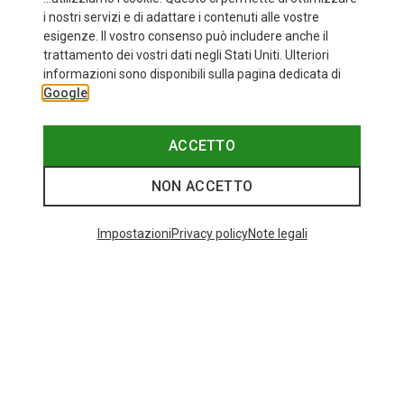
i nostri servizi e di adattare i contenuti alle vostre
esigenze. Il vostro consenso può includere anche il
trattamento dei vostri dati negli Stati Uniti. Ulteriori
fino a 34%
+10
informazioni sono disponibili sulla pagina dedicata di
Google
Bliz
Occhiali sportivi Matrix Small
82,20 €
ACCETTO
NON ACCETTO
I più cercati
Impostazioni
Privacy policy
Note legali
ZAINI