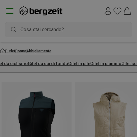
Outlet
Donna
Abbigliamento
et da ciclismo
Gilet da sci di fondo
Gilet in pile
Gilet in piumino
Gilet so