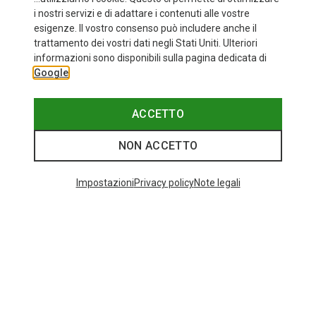
i nostri servizi e di adattare i contenuti alle vostre
esigenze. Il vostro consenso può includere anche il
trattamento dei vostri dati negli Stati Uniti. Ulteriori
fino a 34%
+10
informazioni sono disponibili sulla pagina dedicata di
Google
Bliz
Occhiali sportivi Matrix Small
89,95 €
ACCETTO
NON ACCETTO
I più cercati
Impostazioni
Privacy policy
Note legali
ZAINI