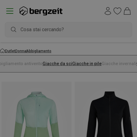
Outlet
Donna
Abbigliamento
bigliamento antivento
Giacche da sci
Giacche in pile
Giacche invernali