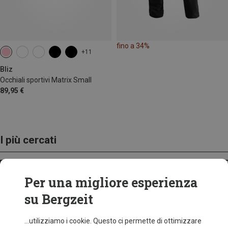
fino a 34%
+11
Bliz
Occhiali sportivi Matrix Small
89,95 €
I più cercati
ZAINI
Per una migliore esperienza
su Bergzeit
...utilizziamo i cookie. Questo ci permette di ottimizzare