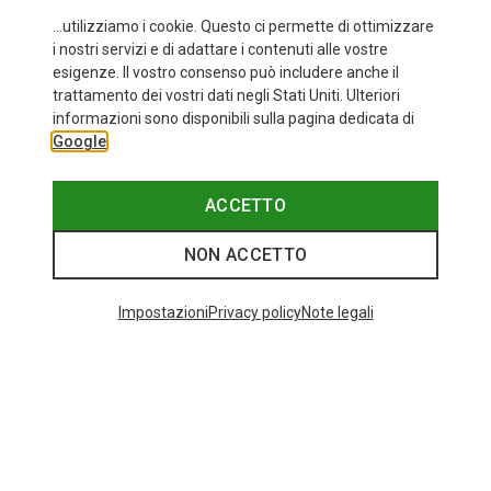
...utilizziamo i cookie. Questo ci permette di ottimizzare
i nostri servizi e di adattare i contenuti alle vostre
esigenze. Il vostro consenso può includere anche il
trattamento dei vostri dati negli Stati Uniti. Ulteriori
fino a 35%
Taglie
+11
informazioni sono disponibili sulla pagina dedicata di
ONE SIZE
Google
Bliz
Occhiali sportivi Matrix Small
82,95 €
ACCETTO
NON ACCETTO
I più cercati
Impostazioni
Privacy policy
Note legali
ZAINI