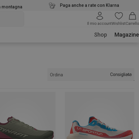
Paga anche a rate con Klarna
la montagna
Il mio account
Wishlist
Carrello
Shop
Magazine
Consigliato
Ordina