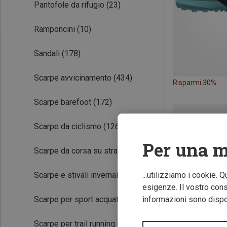
Pantofole da rifugio
(23)
Ramponcini
(10)
Sandali
(178)
Scarpe avvicinamento
(434)
Risparmi 30%
Scarpe barefoot
(172)
Scarpe da ciclismo
(126)
Per una m
Scarpe da corsa su strada
(102)
Scarpe e stivali invernali
(292)
...utilizziamo i cookie. 
esigenze. Il vostro conse
Scarpe per sport acquatici
(5)
informazioni sono dispon
Scarpe per trail running
(280)