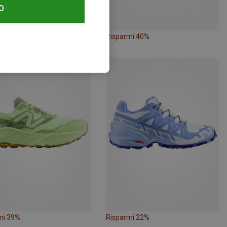
O
mi 26%
Risparmi 40%
mi 39%
Risparmi 22%