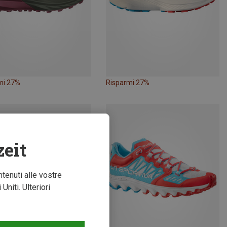
mi 27%
Risparmi 27%
zeit
ntenuti alle vostre
niti. Ulteriori