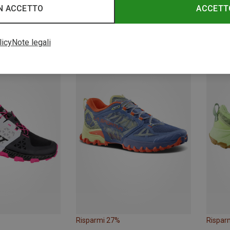
N ACCETTO
ACCETT
Risparmi 33%
Rispar
licy
Note legali
Risparmi 27%
Rispar