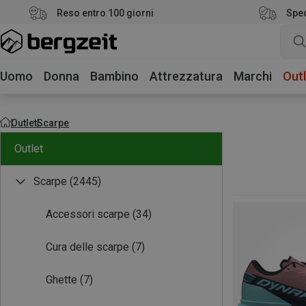
Reso entro 100 giorni
Sped
Uomo
Donna
Bambino
Attrezzatura
Marchi
Outl
Outlet
Scarpe
Outlet
Scarpe
(2445)
Accessori scarpe
(34)
Cura delle scarpe
(7)
Ghette
(7)