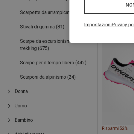
NO
Scarpette da arrampicata
(138)
Risparmi 35%
Impostazioni
Privacy po
Stivali di gomma
(81)
Scarpe da escursionismo e
trekking
(675)
Scarpe per il tempo libero
(442)
Scarponi da alpinismo
(24)
Donna
Uomo
Bambino
Risparmi 52%