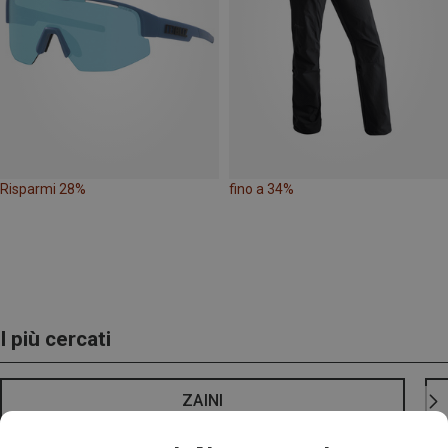
Risparmi 28%
fino a 34%
I più cercati
ZAINI