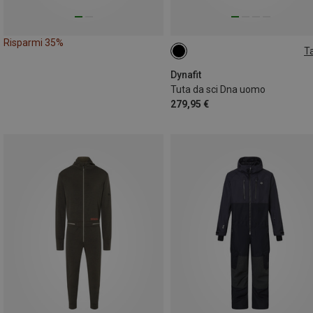
Risparmi 35%
Ta
L
Dynafit
Tuta da sci Dna uomo
279,95 €