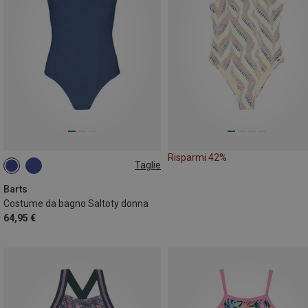
Risparmi 42%
Taglie
S
M
L
XL
Barts
Costume da bagno Saltoty donna
64,95 €