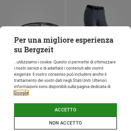
Per una migliore esperienza
su Bergzeit
...utilizziamo i cookie. Questo ci permette di ottimizzare
i nostri servizi e di adattare i contenuti alle vostre
esigenze. Il vostro consenso può includere anche il
trattamento dei vostri dati negli Stati Uniti. Ulteriori
Risparmi 19%
fino a 35%
informazioni sono disponibili sulla pagina dedicata di
Google
ACCETTO
NON ACCETTO
I più cercati