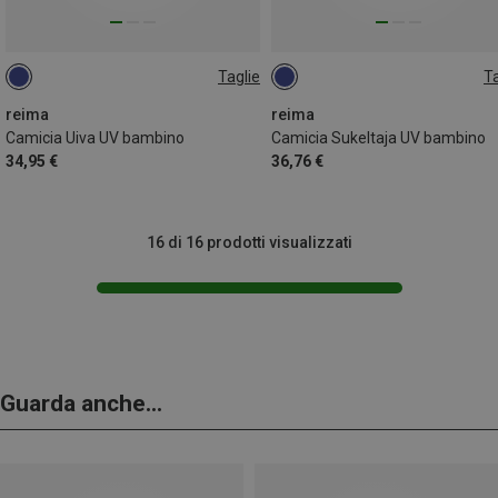
Taglie
Ta
110
140
104
128
164
reima
reima
Camicia Uiva UV bambino
Camicia Sukeltaja UV bambino
34,95 €
36,76 €
16 di 16 prodotti visualizzati
Guarda anche...