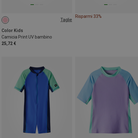
Risparmi 33%
Taglie
98
110
116
Color Kids
Camicia Print UV bambino
25,72 €