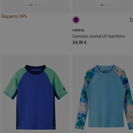
Risparmi 34%
Ta
104
116
164
reima
Camicia Joonia UV bambino
34,95 €