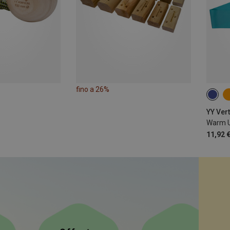
fino a 26%
MEDI
Warm 
11,92 