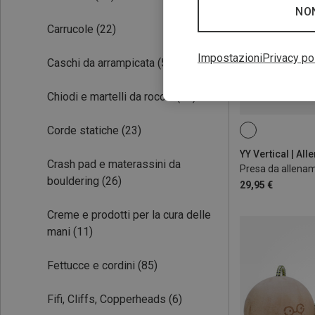
NO
Carrucole
(22)
Impostazioni
Privacy po
Caschi da arrampicata
(59)
Chiodi e martelli da roccia
(31)
Corde statiche
(23)
ONE SIZE
Crash pad e materassini da
Presa da allenam
bouldering
(26)
29,95 €
Creme e prodotti per la cura delle
mani
(11)
Fettucce e cordini
(85)
Fifi, Cliffs, Copperheads
(6)