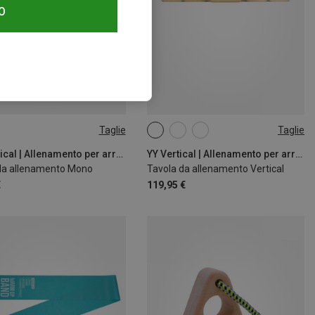
O
Taglie
Taglie
SIZE
ONE
YY Vertical | Allenamento per arrampicata
YY Vertical | Allenamento per arrampicata
da allenamento Mono
Tavola da allenamento Vertical
€
119,95 €