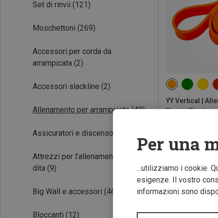
Set di rinvii
(121)
Moschettoni
(269)
Accessori per corda da
arrampicata
(2)
Accessori slackline
(2)
35KG
Allenamento per arrampicata
(40)
Elastici Elastic
22,72 €
Assicuratori e discensori
(56)
Per una m
Attrezzi per l’allenamento delle
dita
(9)
...utilizziamo i cookie. 
esigenze. Il vostro conse
Big Wall e accessori
(46)
informazioni sono dispon
Bloccanti
(12)