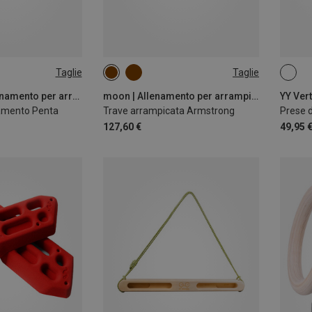
Taglie
Taglie
ONE SIZE
ONE 
YY Vertical | Allenamento per arrampicata
moon | Allenamento per arrampicata
namento Penta
Trave arrampicata Armstrong
Prese 
127,60 €
49,95 