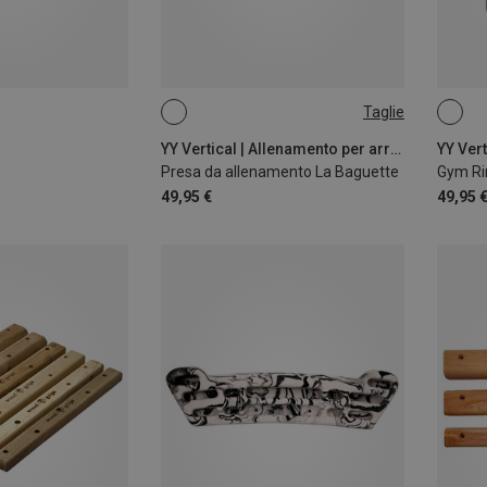
Taglie
ONE SIZE
RING
YY Vertical | Allenamento per arrampicata
Presa da allenamento La Baguette
Gym Ri
49,95 €
49,95 