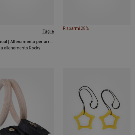
Risparmi 28%
Taglie
SIZE
YY Vertical | Allenamento per arrampicata
da allenamento Rocky
€