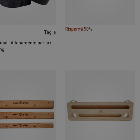
Risparmi 50%
Taglie
S
YY Vertical | Allenamento per arrampicata
ng
€