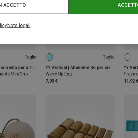
N ACCETTO
ACCETT
licy
Note legali
Taglie
Taglie
ONE SIZE
ONE 
YY Vertical | Allenamento per arrampicata
YY Vertical | Allenamento per arrampicata
ento Mini Crux
Warm Up Egg
Presa 
7,95 €
11,92 