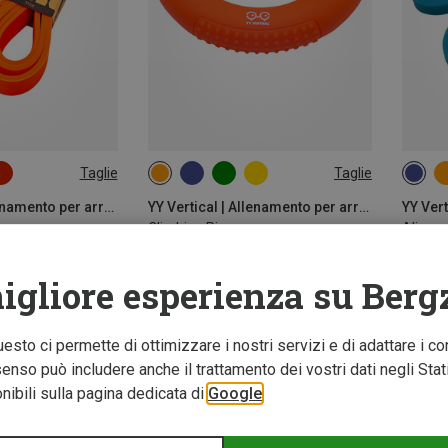
Taglie
Taglie
30KG
MEDI
YY Vertical | Allenamento per arrampicata
YY Vertical | Allenamento per arrampicata
Climbing Ring
Alien
5,95 €
4,95 €
igliore esperienza su Berg
Novità
Questo ci permette di ottimizzare i nostri servizi e di adattare i co
nso può includere anche il trattamento dei vostri dati negli Stati U
ibili sulla pagina dedicata di
Google