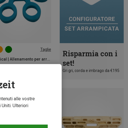
Taglie
Risparmia con i
UM
YY Vertical | Allenamento per arrampicata
set!
Gri gri, corda e imbrago da €195
zeit
ntenuti alle vostre
niti. Ulteriori