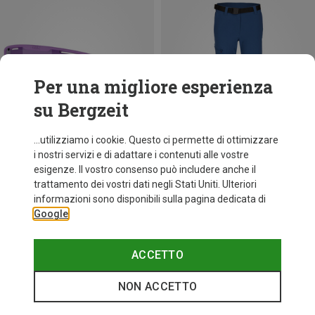
Per una migliore esperienza
su Bergzeit
...utilizziamo i cookie. Questo ci permette di ottimizzare
i nostri servizi e di adattare i contenuti alle vostre
esigenze. Il vostro consenso può includere anche il
trattamento dei vostri dati negli Stati Uniti. Ulteriori
fino a 34%
+10
informazioni sono disponibili sulla pagina dedicata di
Google
Bliz
Occhiali sportivi Matrix Small
89,95 €
ACCETTO
NON ACCETTO