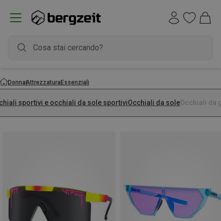
Donna
Attrezzatura
Essenziali
hiali sportivi e occhiali da sole sportivi
Occhiali da sole
Occhiali da 