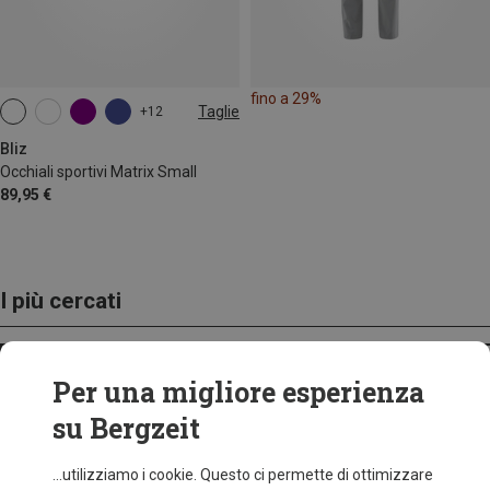
fino a 29%
Taglie
+12
ONE SIZE
Bliz
Occhiali sportivi Matrix Small
89,95 €
I più cercati
ZAINI
Per una migliore esperienza
su Bergzeit
...utilizziamo i cookie. Questo ci permette di ottimizzare