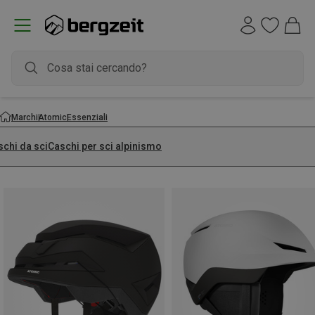
Marchi
Atomic
Essenziali
schi da sci
Caschi per sci alpinismo