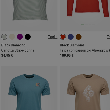
Taglie
Ta
M
L
XL
Black Diamond
Black Diamond
Canotta Stripe donna
34,95 €
109,95 €