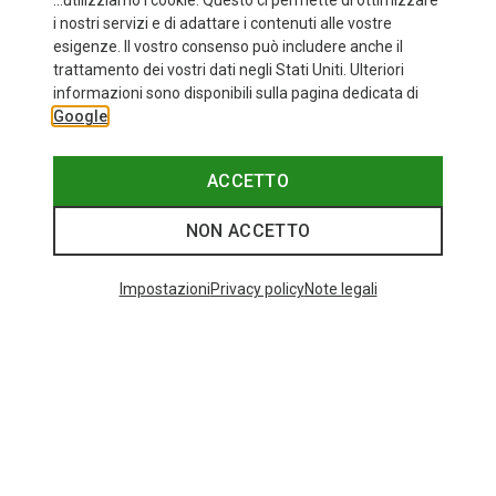
...utilizziamo i cookie. Questo ci permette di ottimizzare
i nostri servizi e di adattare i contenuti alle vostre
esigenze. Il vostro consenso può includere anche il
trattamento dei vostri dati negli Stati Uniti. Ulteriori
fino a 34%
+10
informazioni sono disponibili sulla pagina dedicata di
Google
Bliz
Occhiali sportivi Matrix Small
89,95 €
ACCETTO
NON ACCETTO
I più cercati
Impostazioni
Privacy policy
Note legali
ZAINI