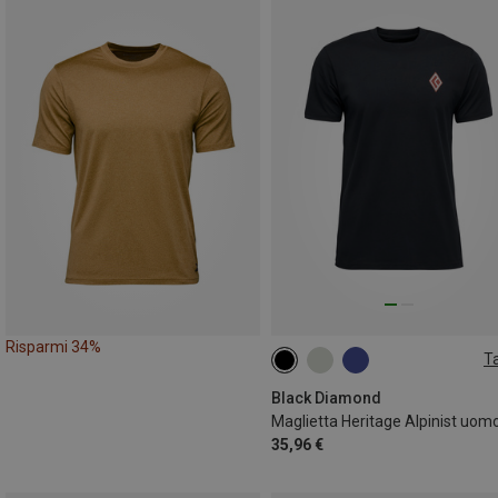
Risparmi 34%
Ta
M
L
XL
Black Diamond
Maglietta Heritage Alpinist uom
35,96 €