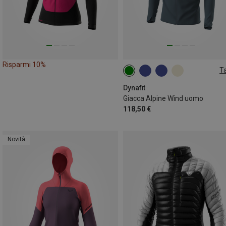
Risparmi 10%
Ta
S
M
L
XL
XXL
Dynafit
Giacca Alpine Wind uomo
118,50 €
Novità