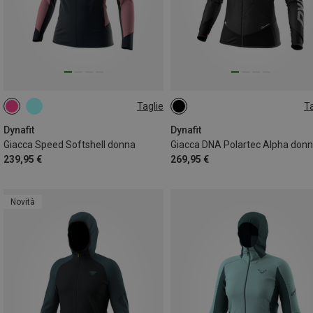
Taglie
Ta
S
M
L
Dynafit
Dynafit
Giacca Speed Softshell donna
Giacca DNA Polartec Alpha don
239,95 €
269,95 €
Novità