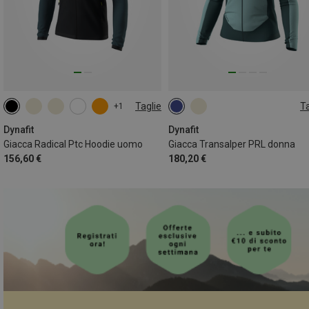
Taglie
Ta
+1
S
M
L
XL
XXL
S
Dynafit
Dynafit
Giacca Radical Ptc Hoodie uomo
Giacca Transalper PRL donna
156,60 €
180,20 €