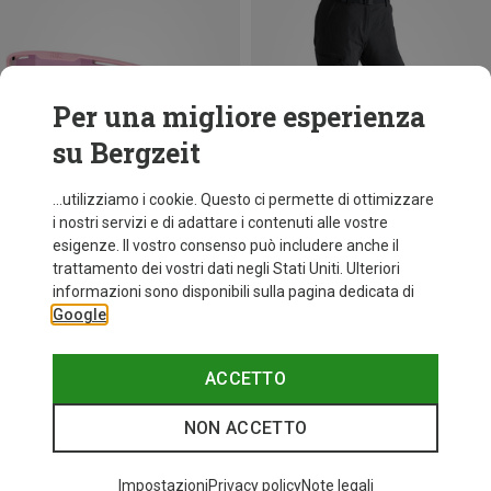
Per una migliore esperienza
su Bergzeit
...utilizziamo i cookie. Questo ci permette di ottimizzare
i nostri servizi e di adattare i contenuti alle vostre
esigenze. Il vostro consenso può includere anche il
trattamento dei vostri dati negli Stati Uniti. Ulteriori
fino a 34%
+10
informazioni sono disponibili sulla pagina dedicata di
Google
Bliz
Occhiali sportivi Matrix Small
89,95 €
ACCETTO
NON ACCETTO
I più cercati
Impostazioni
Privacy policy
Note legali