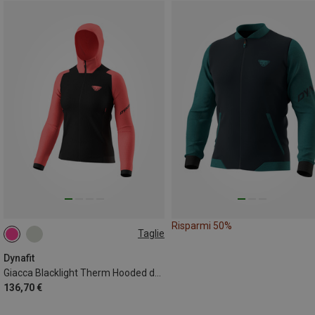
Risparmi 50%
Taglie
XS
S
M
Dynafit
Giacca Blacklight Therm Hooded donna
136,70 €