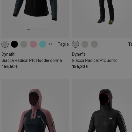
Taglie
Ta
+1
XS
S
M
L
XL
S
M
L
XL
XXL
Dynafit
Dynafit
Giacca Radical Ptc Hoodie donna
Giacca Radical Ptc uomo
156,60 €
156,80 €