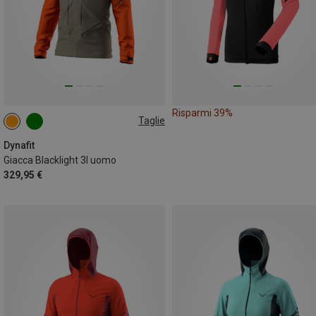
Risparmi 39%
Taglie
S
M
L
XL
Dynafit
Giacca Blacklight 3l uomo
329,95 €