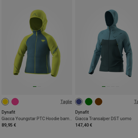
Taglie
Ta
128
140
152
S
M
L
XL
XXL
Dynafit
Dynafit
Giacca Youngstar PTC Hoodie bambino
Giacca Transalper DST uomo
89,95 €
147,40 €