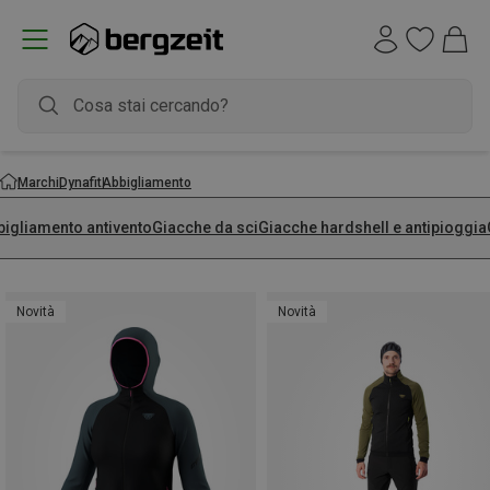
Marchi
Dynafit
Abbigliamento
bigliamento antivento
Giacche da sci
Giacche hardshell e antipioggia
Novità
Novità