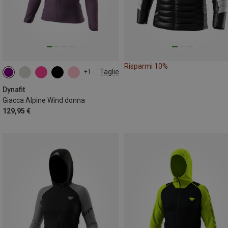
Risparmi 10%
Taglie
+1
XS
S
M
L
XL
Dynafit
Giacca Alpine Wind donna
129,95 €