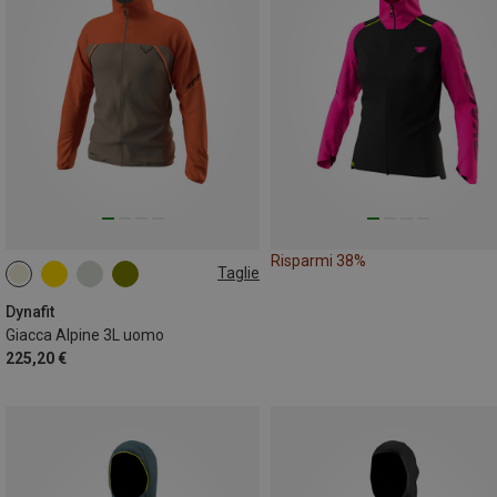
Risparmi 38%
Taglie
L
XL
XXL
Dynafit
Giacca Alpine 3L uomo
225,20 €