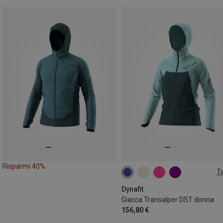
Risparmi 40%
Ta
XS
S
M
XL
Dynafit
Giacca Transalper DST donna
156,80 €