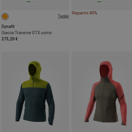
Risparmi 40%
Taglie
S
L
Dynafit
Giacca Traverse GTX uomo
273,20 €