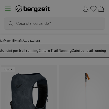
Marchi
Dynafit
Attrezzatura
toncini per trail running
Cinture Trail Running
Zaini per trail running
Novità