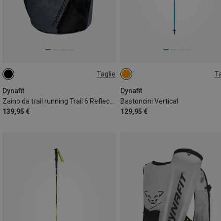
Taglie
Ta
6L | M-L
6L | XS-S
6L | XL
125CM
110CM
130CM
135CM
120CM
115CM
Dynafit
Dynafit
Zaino da trail running Trail 6 Reflective
Bastoncini Vertical
139,95 €
129,95 €