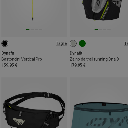
Taglie
Ta
125CM
135CM
120CM
8L | XL
8L | XS-S
8L | M-L
110CM
Dynafit
Dynafit
Bastoncini Vertical Pro
Zaino da trail running Dna 8
159,95 €
179,95 €