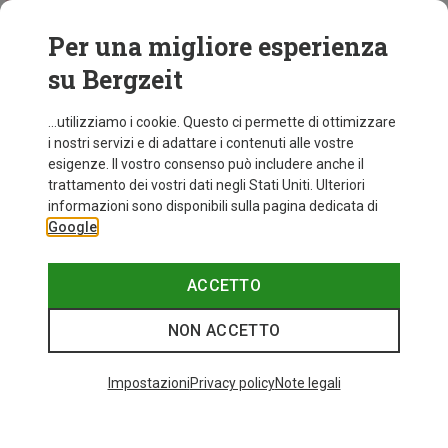
Per una migliore esperienza
su Bergzeit
...utilizziamo i cookie. Questo ci permette di ottimizzare
i nostri servizi e di adattare i contenuti alle vostre
esigenze. Il vostro consenso può includere anche il
trattamento dei vostri dati negli Stati Uniti. Ulteriori
fino a 34%
+10
informazioni sono disponibili sulla pagina dedicata di
Google
Bliz
Occhiali sportivi Matrix Small
89,95 €
ACCETTO
NON ACCETTO
I più cercati
Impostazioni
Privacy policy
Note legali
ZAINI