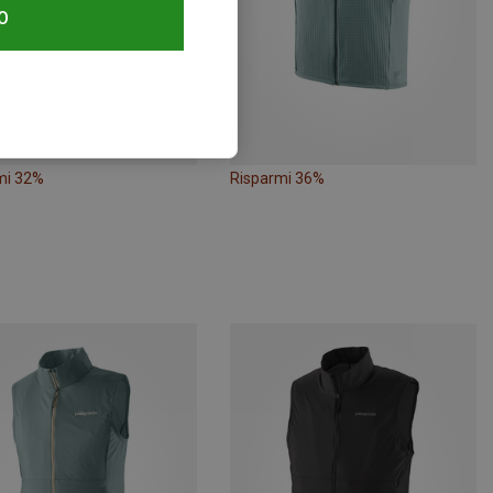
O
mi 32%
Risparmi 36%