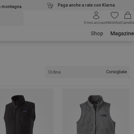
Paga anche a rate con Klarna
la montagna
Il mio account
Wishlist
Carrello
Shop
Magazine
Consigliato
Ordina