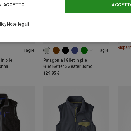
N ACCETTO
ACCETT
licy
Note legali
Rispar
Taglie
Taglie
+1
S
M
L
XL
XXL
 in pile
Patagonia | Gilet in pile
donna
Gilet Better Sweater uomo
129,95 €