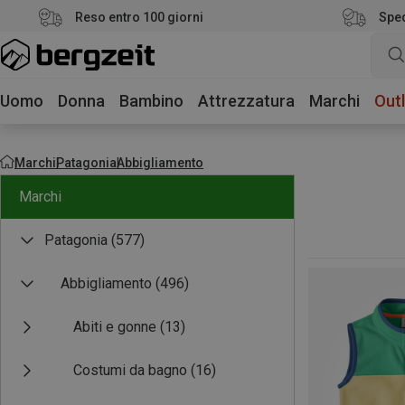
Reso entro 100 giorni
Sped
Uomo
Donna
Bambino
Attrezzatura
Marchi
Outl
Marchi
Patagonia
Abbigliamento
Marchi
Patagonia
(577)
Abbigliamento
(496)
Abiti e gonne
(13)
Costumi da bagno
(16)