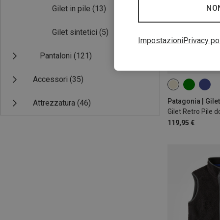
NO
Gilet in pile
(13)
Gilet sintetici
(5)
Impostazioni
Privacy po
Pantaloni
(121)
Accessori
(35)
M
L
XL
Patagonia | Gilet
Attrezzatura
(46)
Gilet Retro Pile 
119,95 €