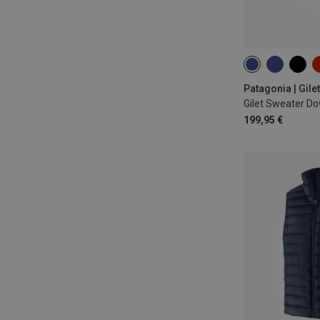
XS
S
M
Patagonia | Gile
Gilet Sweater D
199,95 €