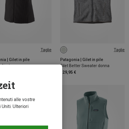
Taglie
Taglie
XS
S
M
L
XL
ia | Gilet in pile
Patagonia | Gilet in pile
1 Air donna
Gilet Better Sweater donna
 €
129,95 €
zeit
ntenuti alle vostre
niti. Ulteriori