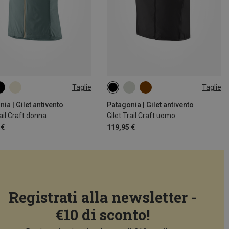
Taglie
Taglie
S
M
L
XL
S
M
L
XL
ia | Gilet antivento
Patagonia | Gilet antivento
rail Craft donna
Gilet Trail Craft uomo
 €
119,95 €
Registrati alla newsletter -
€10 di sconto!