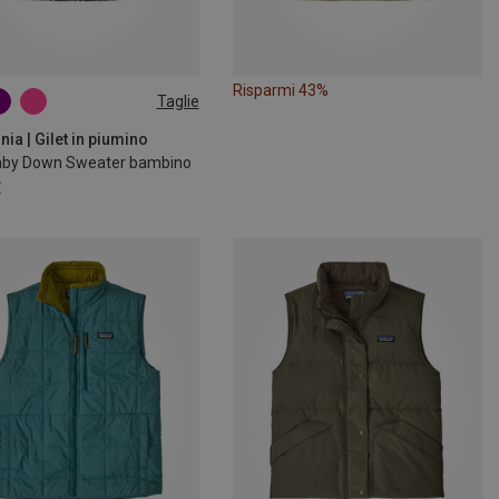
Risparmi 43%
Taglie
97
110
ia | Gilet in piumino
Baby Down Sweater bambino
€