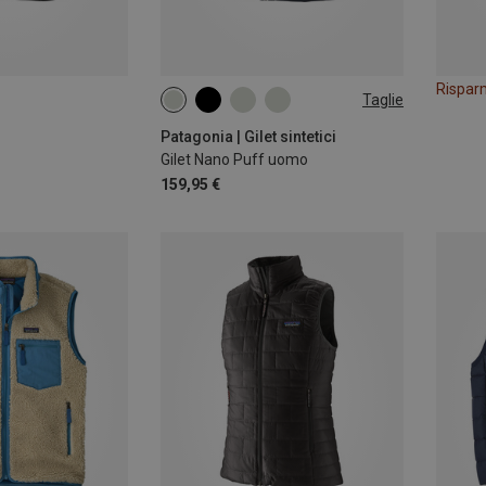
Rispar
Taglie
S
M
L
XL
XXL
Patagonia | Gilet sintetici
Gilet Nano Puff uomo
159,95 €