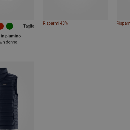
Risparmi 43%
Rispar
Taglie
L
XL
t in piumino
own donna