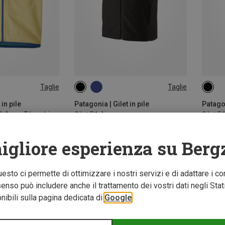
Taglie
Taglie
M
XL
XXL
L
 in pile
Patagonia | Gilet in pile
Patagon
o D Snap-T bambino
Gilet R1 Air uomo
Gilet R
109,95 €
109,95
igliore esperienza su Berg
Questo ci permette di ottimizzare i nostri servizi e di adattare i co
nso può includere anche il trattamento dei vostri dati negli Stati U
ibili sulla pagina dedicata di
Google