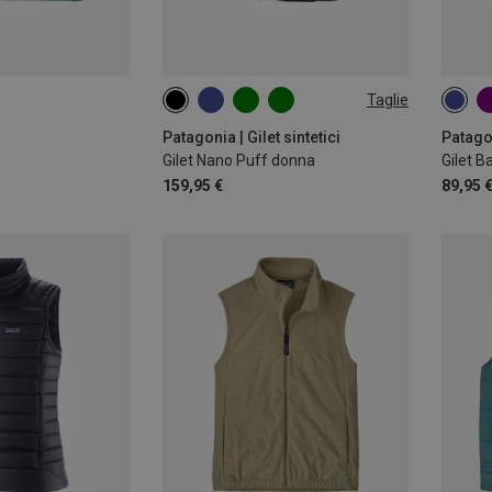
Taglie
XS
S
M
L
XL
89
Patagonia | Gilet sintetici
Patagon
Gilet Nano Puff donna
Gilet 
159,95 €
89,95 