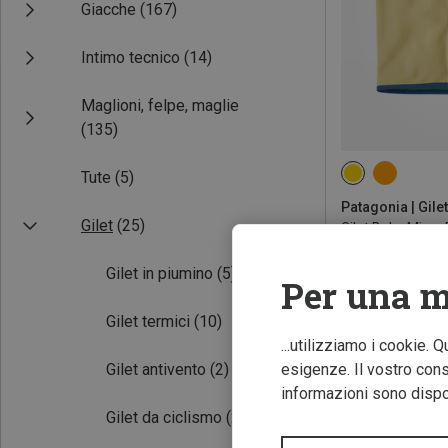
Giacche
(167)
Intimo tecnico
(14)
Maglioni, felpe, maglie
(135)
Tute
(5)
79
Patagonia | Gilet
Gilet
(25)
Gilet Baby Micr
59,95 €
Gilet in piumino
(5)
Per una m
Gilet termici
(10)
...utilizziamo i cookie. 
Gilet antivento
(2)
esigenze. Il vostro conse
informazioni sono dispon
Gilet da ciclismo
(2)