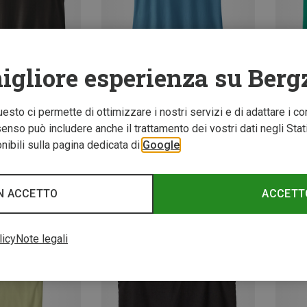
igliore esperienza su Berg
Questo ci permette di ottimizzare i nostri servizi e di adattare i co
Risparmi 34%
Rispar
Taglie
nso può includere anche il trattamento dei vostri dati negli Stati U
 top
ibili sulla pagina dedicata di
Google
Canotta Cap Cool Trail Cropped donna
N ACCETTO
ACCETT
licy
Note legali