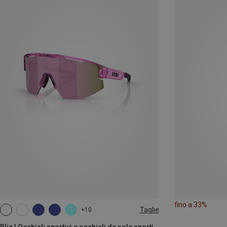
fino a 33%
Taglie
+10
ONE SIZE