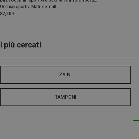
Bliz | Occhiali sportivi e occhiali da sole sportivi
Occhiali sportivi Matrix Small
82,20 €
I più cercati
ZAINI
RAMPONI