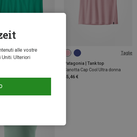
zeit
ntenuti alle vostre
mi 35%
Taglie
XS
L
XL
niti. Ulteriori
Patagonia | Tank top
Canotta Cap Cool Ultra donna
45,46 €
O