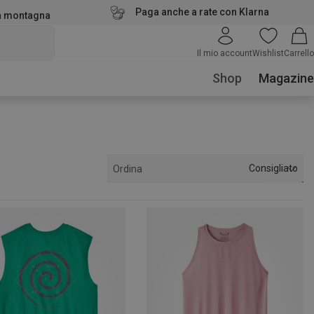
Paga anche a rate con Klarna
la montagna
Il mio account
Wishlist
Carrello
Shop
Magazine
Consigliato
Ordina