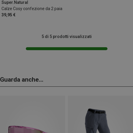
42|43|44|45
45|46|47|48
Super.Natural
Calze Cosy confezione da 2 paia
39,95 €
5 di 5 prodotti visualizzati
Guarda anche...