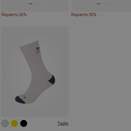
Risparmi 26%
Risparmi 35%
Taglie
36|37|38|39
39|40|41|42