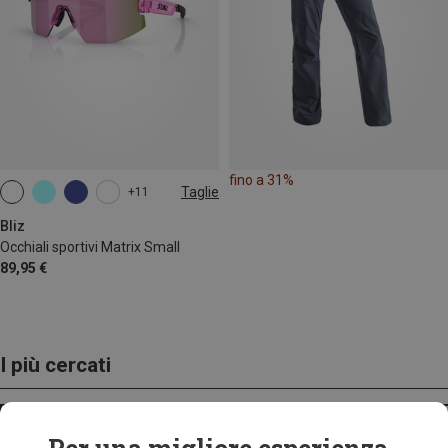
fino a 31%
Taglie
+11
ONE SIZE
Bliz
Occhiali sportivi Matrix Small
89,95 €
I più cercati
ZAINI