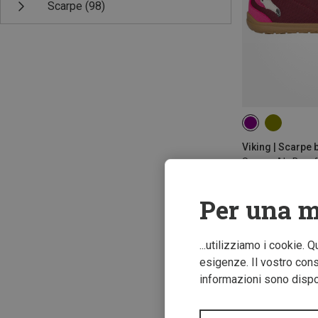
Scarpe
(98)
Viking | Scarpe 
64,60 €
Per una m
Novità
...utilizziamo i cookie. 
esigenze. Il vostro conse
informazioni sono dispon