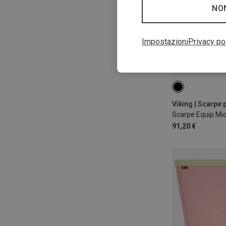
NO
Impostazioni
Privacy po
Viking | Scarpe 
Scarpe Equip Mi
91,20 €