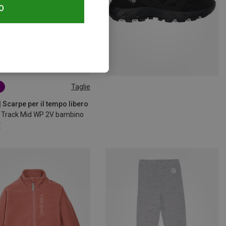
O
Taglie
| Scarpe per il tempo libero
 Track Mid WP 2V bambino
€