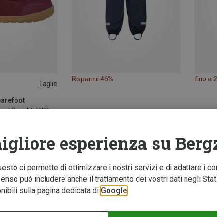
Risparmi 46%
fino a 
Taglie
barefoot
Scarpe Alv Barefoot Paw Mid WP 2V bambino
igliore esperienza su Berg
Questo ci permette di ottimizzare i nostri servizi e di adattare i co
nso può includere anche il trattamento dei vostri dati negli Stati U
ibili sulla pagina dedicata di
Google