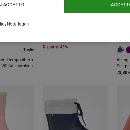
N ACCETTO
ACCETT
licy
Note legali
Risparmi 46%
Taglie
per il tempo libero
Viking 
d WP Boa bambino
Scarpe
73,80 