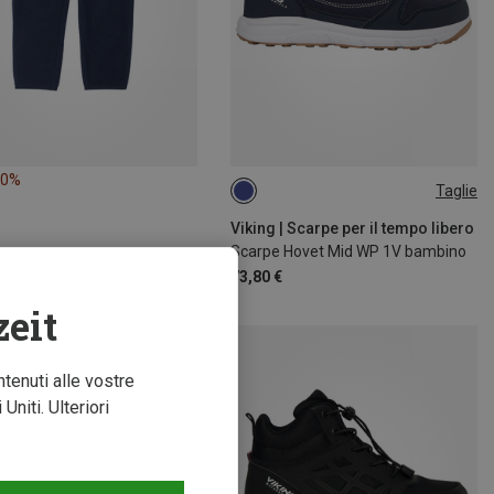
20%
Taglie
Viking | Scarpe per il tempo libero
Scarpe Hovet Mid WP 1V bambino
73,80 €
zeit
ntenuti alle vostre
niti. Ulteriori