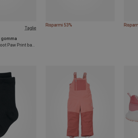
Risparmi 53%
Rispar
Taglie
 di gomma
Scarpe Alv Barefoot Paw Print bambino