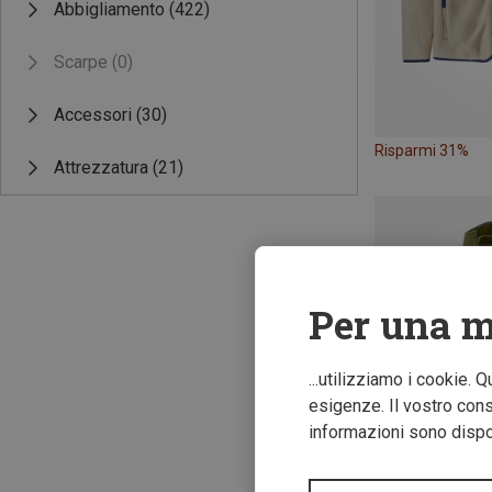
Abbigliamento
(422)
Scarpe
(0)
Accessori
(30)
Risparmi 31%
Attrezzatura
(21)
Per una m
...utilizziamo i cookie. 
esigenze. Il vostro conse
informazioni sono dispon