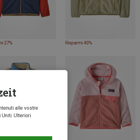
mi 27%
Risparmi 40%
zeit
ntenuti alle vostre
niti. Ulteriori