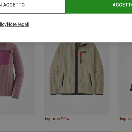
N ACCETTO
ACCETT
Risparmi 22%
Rispar
licy
Note legali
Risparmi 24%
Rispar