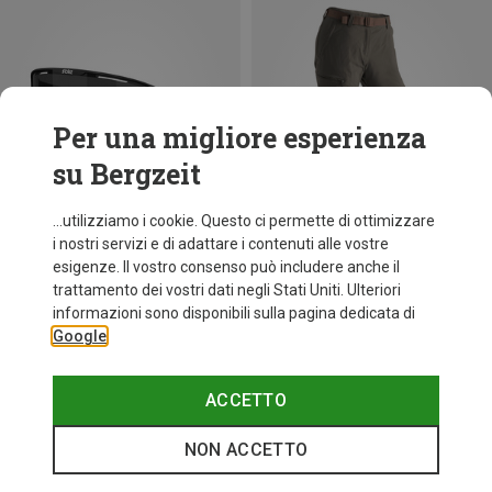
Per una migliore esperienza
su Bergzeit
...utilizziamo i cookie. Questo ci permette di ottimizzare
i nostri servizi e di adattare i contenuti alle vostre
esigenze. Il vostro consenso può includere anche il
trattamento dei vostri dati negli Stati Uniti. Ulteriori
fino a 30%
Taglie
+11
informazioni sono disponibili sulla pagina dedicata di
ONE SIZE
Google
Bliz
Occhiali sportivi Matrix Small
82,20 €
ACCETTO
NON ACCETTO