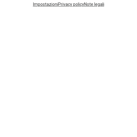
I più cercati
Impostazioni
Privacy policy
Note legali
ZAINI