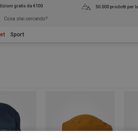
izioni gratis da €100
50.000 prodotti per 
et
Sport