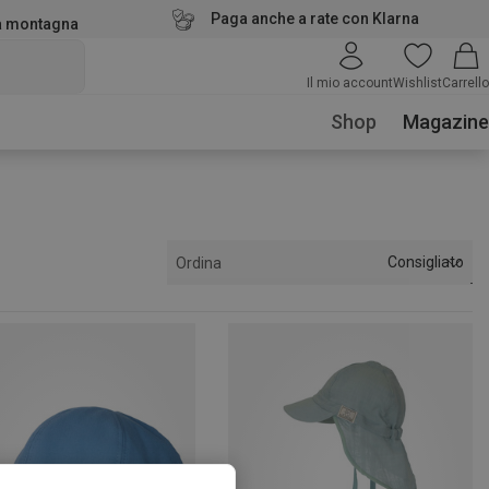
Paga anche a rate con Klarna
la montagna
Il mio account
Wishlist
Carrello
Shop
Magazine
Consigliato
Ordina