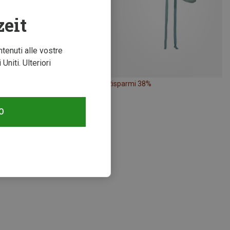
zeit
ntenuti alle vostre
niti. Ulteriori
mi 38%
Risparmi 38%
O