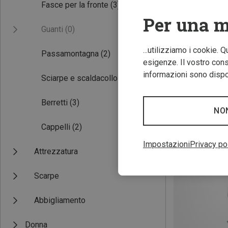
Fasce per la fronte
(3)
Per una m
Guanti
(0)
...utilizziamo i cookie. 
Passamontagna
(2)
esigenze. Il vostro conse
informazioni sono dispon
Sciarpe e scaldacollo
(2)
Risparmi 38%
Berretti
(3)
NO
Cappelli
(2)
Impostazioni
Privacy po
Attrezzatura
Scarpe
Abbigliamento
Donna