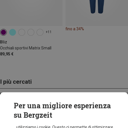
fino a 34%
+11
Bliz
Occhiali sportivi Matrix Small
89,95 €
I più cercati
ZAINI
Per una migliore esperienza
su Bergzeit
...utilizziamo i cookie. Questo ci permette di ottimizzare