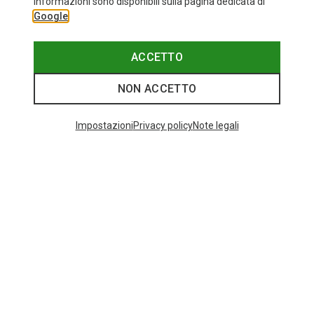
informazioni sono disponibili sulla pagina dedicata di
ONE SIZE
Google
Bliz
Occhiali sportivi Matrix Small
82,20 €
ACCETTO
NON ACCETTO
I più cercati
Impostazioni
Privacy policy
Note legali
ZAINI