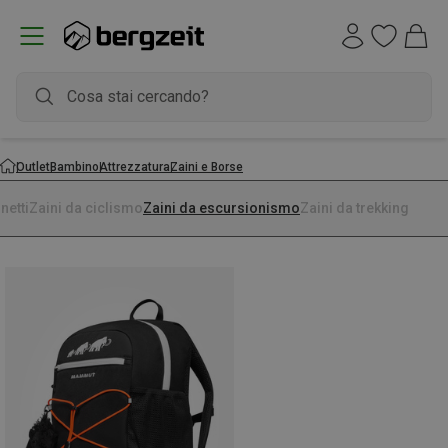
Outlet
Bambino
Attrezzatura
Zaini e Borse
netti
Zaini da ciclismo
Zaini da escursionismo
Zaini da trekking