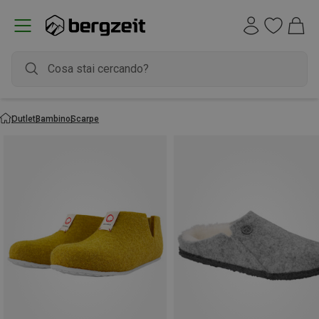
Outlet
Bambino
Scarpe