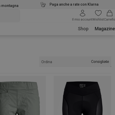
Paga anche a rate con Klarna
la montagna
Il mio account
Wishlist
Carrello
Shop
Magazine
Consigliato
Ordina