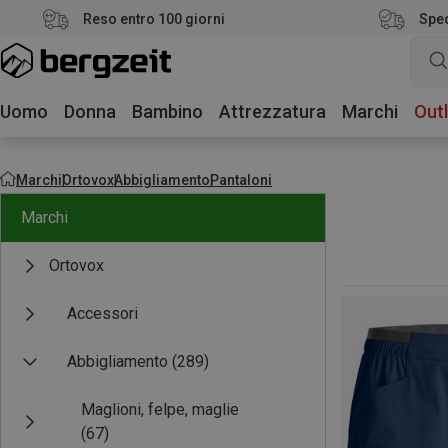
Reso entro 100 giorni
Sped
Uomo
Donna
Bambino
Attrezzatura
Marchi
Outl
Marchi
Ortovox
Abbigliamento
Pantaloni
Marchi
Ortovox
Accessori
Abbigliamento
(289)
Maglioni, felpe, maglie
(67)