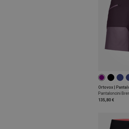
XS
S
L
Ortovox | Pantal
Pantaloncini Bre
135,80 €