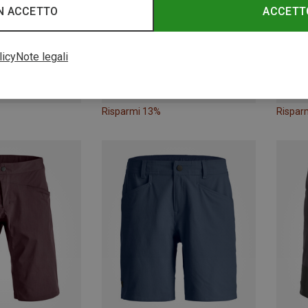
N ACCETTO
ACCETT
licy
Note legali
Risparmi 13%
Rispar