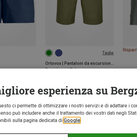
Rispar
Taglie
S
M
XL
Ortovox | Pantaloni da escursionismo
Pantaloncini Pelmo uomo
99,95 €
igliore esperienza su Berg
Questo ci permette di ottimizzare i nostri servizi e di adattare i co
nso può includere anche il trattamento dei vostri dati negli Stati U
ibili sulla pagina dedicata di
Google