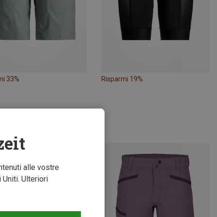
mi 33%
Risparmi 19%
zeit
ntenuti alle vostre
niti. Ulteriori