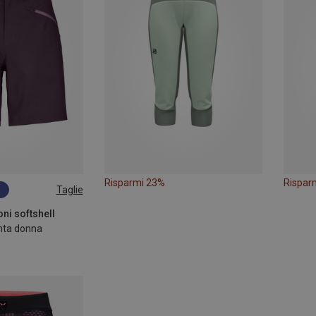
Risparmi 23%
Rispar
Taglie
XL
oni softshell
nta donna