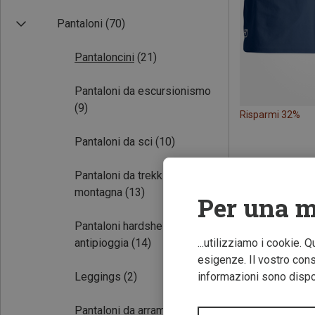
Pantaloni
(70)
Pantaloncini
(21)
Pantaloni da escursionismo
(9)
Risparmi 32%
Pantaloni da sci
(10)
Pantaloni da trekking in alta
montagna
(13)
Per una m
Pantaloni hardshell e
antipioggia
(14)
...utilizziamo i cookie. 
esigenze. Il vostro conse
Leggings
(2)
informazioni sono dispon
Pantaloni da arrampicata