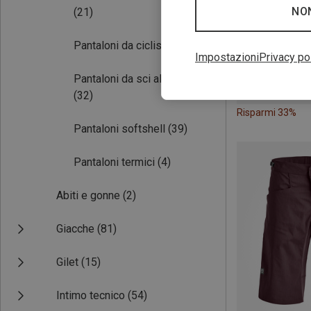
NO
(21)
Pantaloni da ciclismo
(10)
Impostazioni
Privacy po
Pantaloni da sci alpinismo
(32)
Risparmi 33%
Pantaloni softshell
(39)
Pantaloni termici
(4)
Abiti e gonne
(2)
Giacche
(81)
Gilet
(15)
Intimo tecnico
(54)