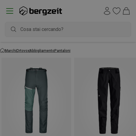
Marchi
Ortovox
Abbigliamento
Pantaloni