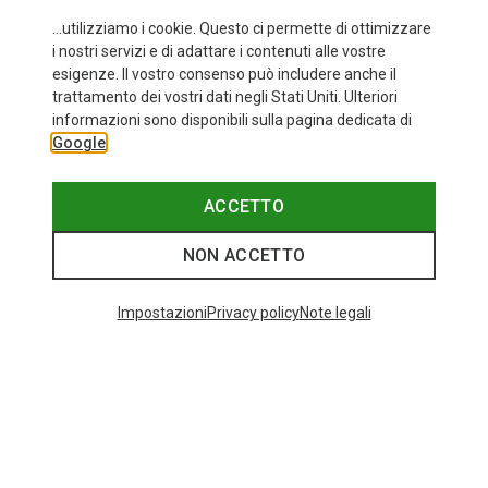
...utilizziamo i cookie. Questo ci permette di ottimizzare
i nostri servizi e di adattare i contenuti alle vostre
esigenze. Il vostro consenso può includere anche il
trattamento dei vostri dati negli Stati Uniti. Ulteriori
fino a 35%
+10
informazioni sono disponibili sulla pagina dedicata di
Google
Bliz
Occhiali sportivi Matrix Small
89,95 €
ACCETTO
NON ACCETTO
I più cercati
Impostazioni
Privacy policy
Note legali
ZAINI