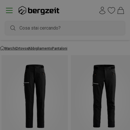
Marchi
Ortovox
Abbigliamento
Pantaloni