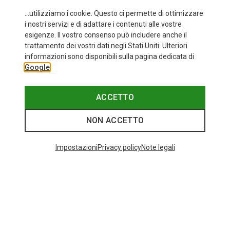
...utilizziamo i cookie. Questo ci permette di ottimizzare
i nostri servizi e di adattare i contenuti alle vostre
esigenze. Il vostro consenso può includere anche il
trattamento dei vostri dati negli Stati Uniti. Ulteriori
fino a 34%
+10
informazioni sono disponibili sulla pagina dedicata di
Google
Bliz
Occhiali sportivi Matrix Small
82,20 €
ACCETTO
NON ACCETTO
I più cercati
Impostazioni
Privacy policy
Note legali
ZAINI