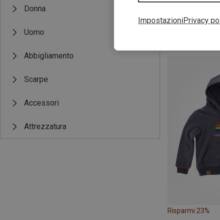
Donna
Impostazioni
Privacy po
Uomo
Risparmi 45%
Abbigliamento
Scarpe
Accessori
Attrezzatura
Risparmi 23%