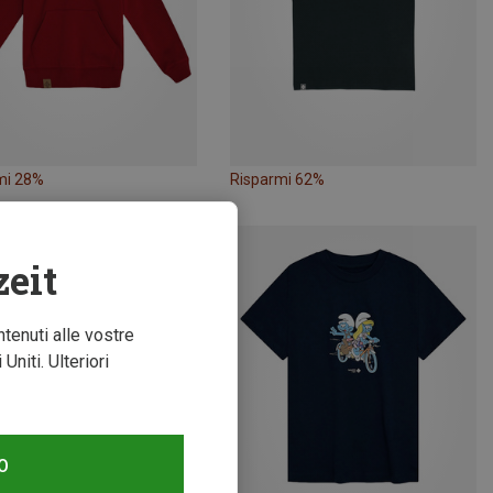
mi 28%
Risparmi 62%
zeit
ntenuti alle vostre
niti. Ulteriori
O