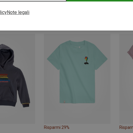
licy
Note legali
Risparmi 45%
Rispar
Risparmi 29%
Rispar