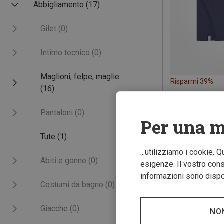
Abbigliamento
(17)
Gilet
(0)
Intimo tecnico
(0)
Maglioni, felpe, maglie
Risparmi 39%
(16)
Pantaloni
(0)
Per una m
Tute
(1)
...utilizziamo i cookie. 
Abiti e gonne
(0)
esigenze. Il vostro conse
informazioni sono dispon
Costumi da bagno
(0)
Giacche
(0)
NO