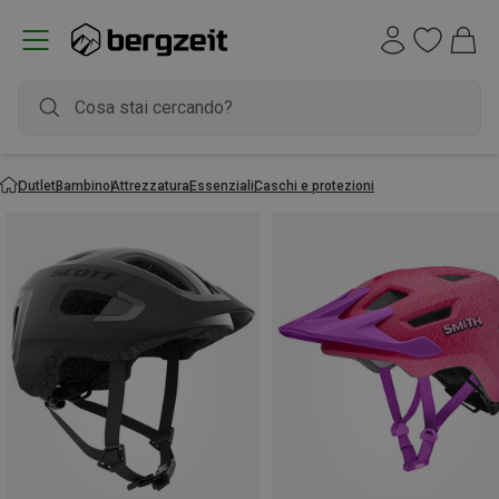
Outlet
Bambino
Attrezzatura
Essenziali
Caschi e protezioni