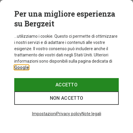
Per una migliore esperienza
su Bergzeit
...utilizziamo i cookie. Questo ci permette di ottimizzare
i nostri servizi e di adattare i contenuti alle vostre
esigenze. Il vostro consenso può includere anche il
trattamento dei vostri dati negli Stati Uniti. Ulteriori
fino a 35%
Taglie
+9
informazioni sono disponibili sulla pagina dedicata di
ONE SIZE
Google
Bliz
Occhiali sportivi Matrix Small
82,20 €
ACCETTO
NON ACCETTO
I più cercati
Impostazioni
Privacy policy
Note legali
ZAINI