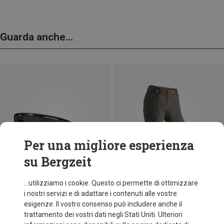
Guarda anche...
Per una migliore esperienza
su Bergzeit
...utilizziamo i cookie. Questo ci permette di ottimizzare
i nostri servizi e di adattare i contenuti alle vostre
esigenze. Il vostro consenso può includere anche il
trattamento dei vostri dati negli Stati Uniti. Ulteriori
fino a 35%
Taglie
+11