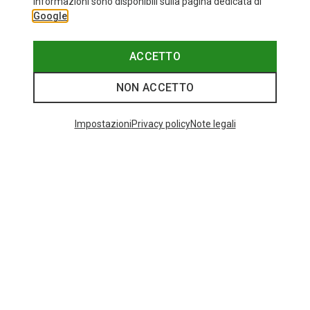
informazioni sono disponibili sulla pagina dedicata di
ONE SIZE
Google
Bliz
Occhiali sportivi Matrix Small
82,95 €
ACCETTO
NON ACCETTO
I più cercati
Impostazioni
Privacy policy
Note legali
ZAINI