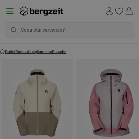
Outlet
Donna
Abbigliamento
Giacche