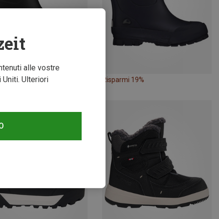
zeit
ntenuti alle vostre
niti. Ulteriori
mi 19%
Risparmi 19%
O