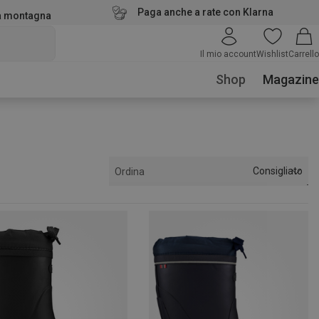
Paga anche a rate con Klarna
la montagna
Il mio account
Wishlist
Carrello
Shop
Magazine
Consigliato
Ordina