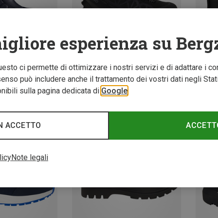
igliore esperienza su Berg
Questo ci permette di ottimizzare i nostri servizi e di adattare i co
nso può includere anche il trattamento dei vostri dati negli Stati U
fino a 22%
Rispar
ibili sulla pagina dedicata di
Google
N ACCETTO
ACCETT
licy
Note legali