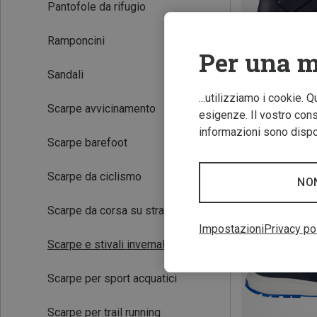
Pantofole da rifugio
Ramponcini
Per una m
Sandali
...utilizziamo i cookie. 
Scarpe avvicinamento
esigenze. Il vostro conse
Risparmi 26%
informazioni sono dispon
Scarpe barefoot
Scarpe da ciclismo
NO
Scarpe da corsa su strada
Impostazioni
Privacy po
Scarpe e stivali invernali
(11)
Scarpe per sport acquatici
Scarpe per trail running