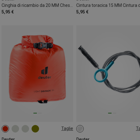
Cinghia di ricambio da 20 MM Chest Belt
5,95 €
5,95 €
Taglie
Ta
5L
ONE SIZE
Deuter
Deuter