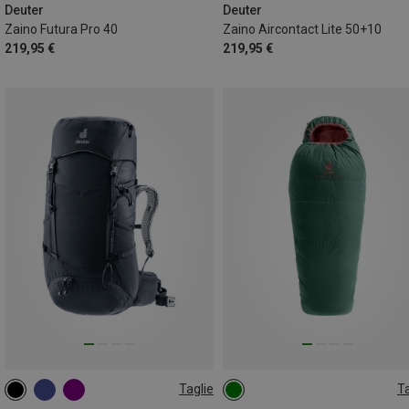
Deuter
Deuter
Zaino Futura Pro 40
Zaino Aircontact Lite 50+10
219,95 €
219,95 €
Taglie
Ta
34L
MAX. 170CM | LEFT