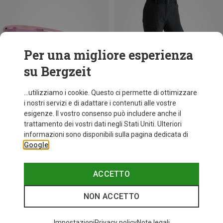
Per una migliore esperienza
su Bergzeit
...utilizziamo i cookie. Questo ci permette di ottimizzare
i nostri servizi e di adattare i contenuti alle vostre
esigenze. Il vostro consenso può includere anche il
trattamento dei vostri dati negli Stati Uniti. Ulteriori
fino a 34%
+10
informazioni sono disponibili sulla pagina dedicata di
Google
Bliz
Occhiali sportivi Matrix Small
89,95 €
ACCETTO
NON ACCETTO
I più cercati
Impostazioni
Privacy policy
Note legali