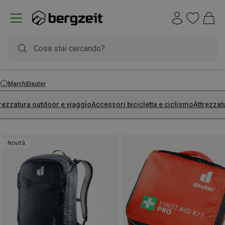
Marchi
Deuter
trezzatura outdoor e viaggio
Accessori bicicletta e ciclismo
Attrezzat
Novità