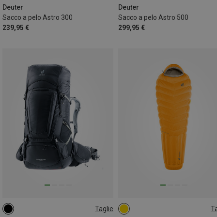
Deuter
Deuter
Sacco a pelo Astro 300
Sacco a pelo Astro 500
239,95 €
299,95 €
Taglie
Ta
75+10L
MAX. 185CM | LEFT