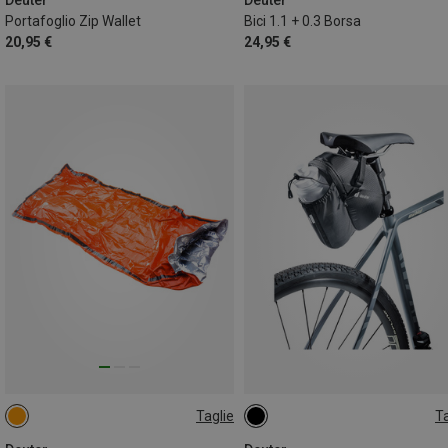
Portafoglio Zip Wallet
Bici 1.1 + 0.3 Borsa
20,95 €
24,95 €
Taglie
Ta
213CM
1.2L