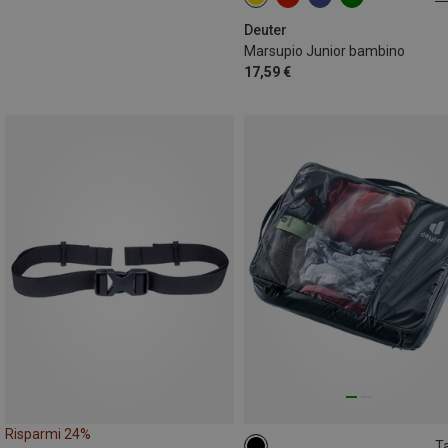
1L
Deuter
Marsupio Junior bambino
17,59 €
Risparmi 24%
Ta