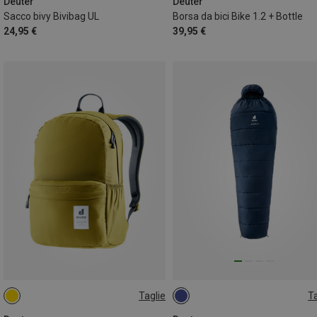
Deuter
Deuter
Sacco bivy Bivibag UL
Borsa da bici Bike 1.2 + Bottle
24,95 €
39,95 €
Taglie
Ta
23L
180CM | L