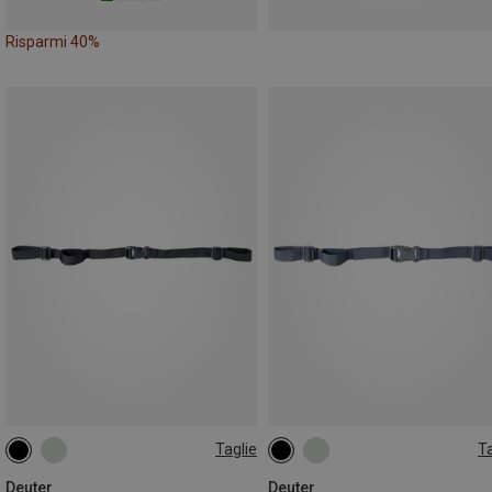
Risparmi 40%
Taglie
Ta
20L
15L
Deuter
Deuter