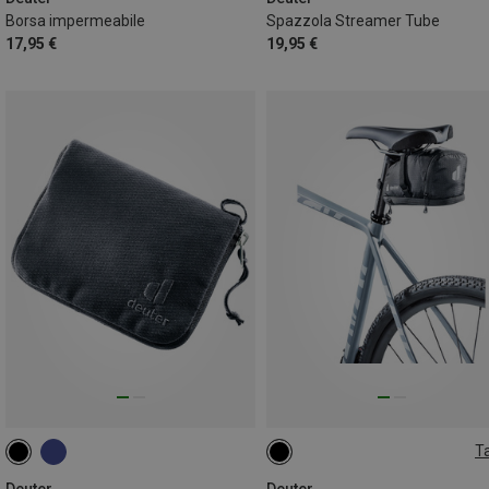
Borsa impermeabile
Spazzola Streamer Tube
17,95 €
19,95 €
Ta
1.1+0.3L
Deuter
Deuter