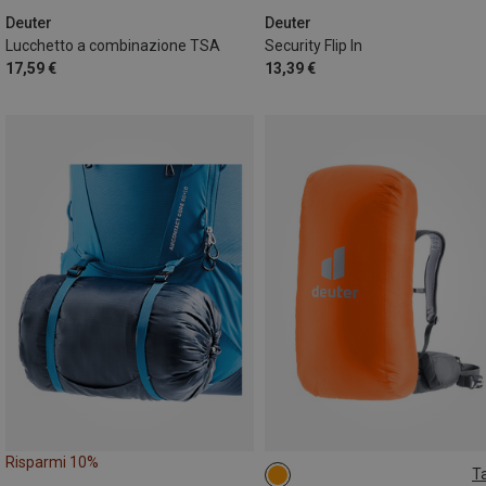
Deuter
Deuter
Lucchetto a combinazione TSA
Security Flip In
17,59 €
13,39 €
Risparmi 10%
Ta
ONE SIZE