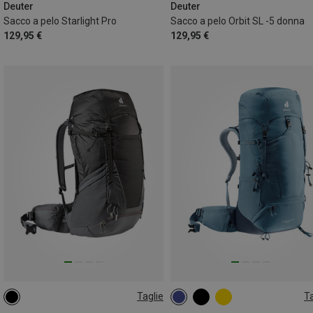
Deuter
Deuter
Sacco a pelo Starlight Pro
Sacco a pelo Orbit SL -5 donna
129,95 €
129,95 €
Taglie
Ta
40L
50+10L