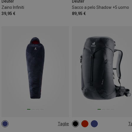
Deuter
Deuter
Zaino Infiniti
Sacco a pelo Shadow +5 uomo
39,95 €
89,95 €
Taglie
Ta
MAX. 200CM | LEFT
30L