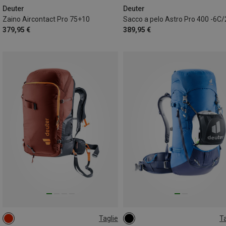
Deuter
Deuter
Zaino Aircontact Pro 75+10
Sacco a pelo Astro Pro 400 -6C
379,95 €
389,95 €
Taglie
Ta
36+5L
ONE SIZE