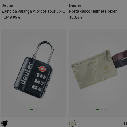
Deuter
Deuter
Zaino da valanga Alproof Tour 36+5 SL
Porta casco Helmet Holder
1.349,95 €
15,63 €
Ta
ONE SIZE