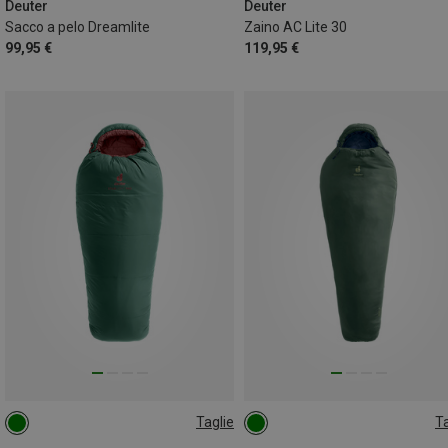
Deuter
Deuter
Sacco a pelo Dreamlite
Zaino AC Lite 30
99,95 €
119,95 €
Taglie
Ta
MAX. 170CM | LEFT
MAX. 175CM | LEFT