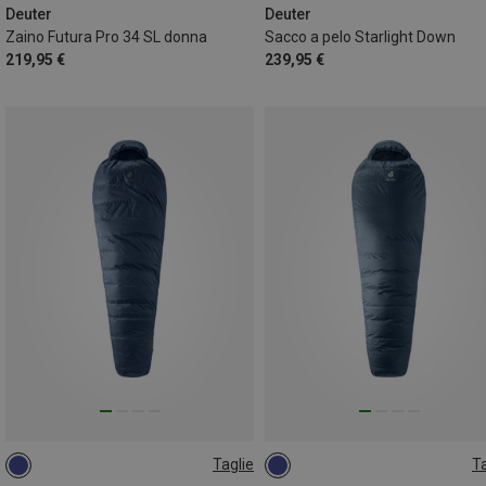
Deuter
Deuter
Zaino Futura Pro 34 SL donna
Sacco a pelo Starlight Down
219,95 €
239,95 €
Taglie
Ta
MAX. 185CM | LEFT
MAX. 185CM | LEFT