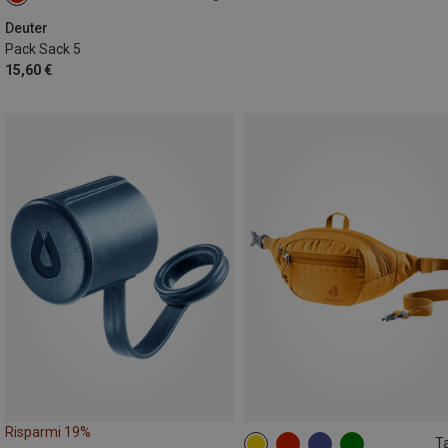
ONE SIZE
Deuter
Pack Sack 5
15,60 €
Risparmi 19%
Ta