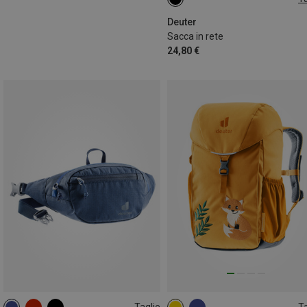
ONE SIZE
Deuter
Sacca in rete
24,80 €
Taglie
Ta