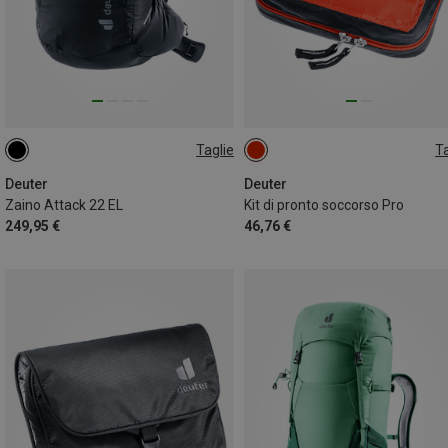
Taglie
Ta
22L
ONE SIZE
Deuter
Deuter
Zaino Attack 22 EL
Kit di pronto soccorso Pro
249,95 €
46,76 €